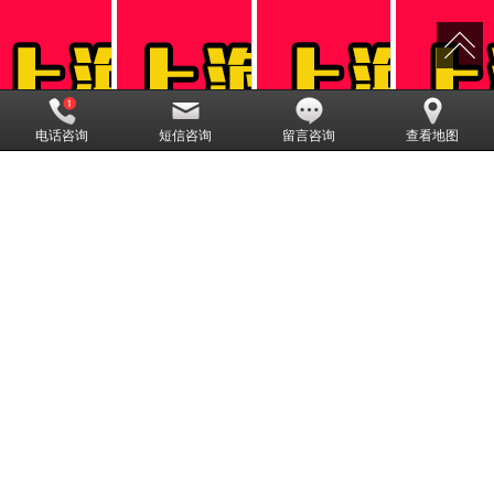
电话咨询
短信咨询
留言咨询
查看地图
海清账公司
上海清债公司
上海要账公司
上海收债公司
上海讨债公司哪家靠谱？讨债公司哪家口碑好？找胜邦债务追讨公
司，是正规合法的催收公司，公司排名靠前，固定收费标准，多年
行业经验，讨债方法多，正规流程，具体怎么收费？欢迎电话咨
询， 18122190808。
网站地图
XML