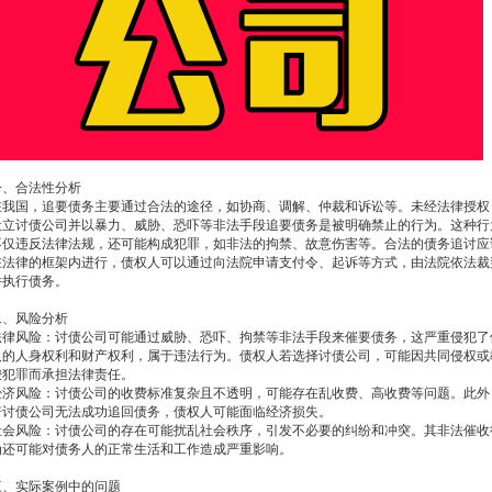
一、合法性分析
在我国，追要债务主要通过合法的途径，如协商、调解、仲裁和诉讼等。未经法律授权
设立讨债公司并以暴力、威胁、恐吓等非法手段追要债务是被明确禁止的行为。这种行
不仅违反法律法规，还可能构成犯罪，如非法的拘禁、故意伤害等。合法的债务追讨应
在法律的框架内进行，债权人可以通过向法院申请支付令、起诉等方式，由法院依法裁
并执行债务。
二、风险分析
法律风险：讨债公司可能通过威胁、恐吓、拘禁等非法手段来催要债务，这严重侵犯了
人的人身权利和财产权利，属于违法行为。债权人若选择讨债公司，可能因共同侵权或
唆犯罪而承担法律责任。
经济风险：讨债公司的收费标准复杂且不透明，可能存在乱收费、高收费等问题。此外
若讨债公司无法成功追回债务，债权人可能面临经济损失。
社会风险：讨债公司的存在可能扰乱社会秩序，引发不必要的纠纷和冲突。其非法催收
为还可能对债务人的正常生活和工作造成严重影响。
三、实际案例中的问题