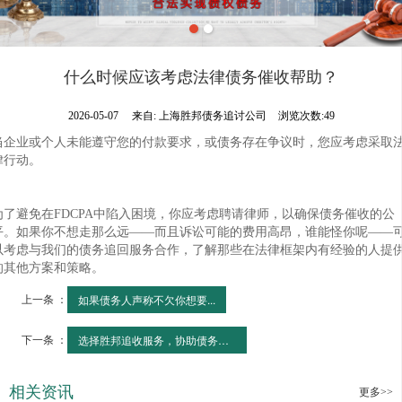
什么时候应该考虑法律债务催收帮助？
2026-05-07
来自:
上海胜邦债务追讨公司
浏览次数:49
当企业或个人未能遵守您的付款要求，或债务存在争议时，您应考虑采取
律行动。
为了避免在FDCPA中陷入困境，你应考虑聘请律师，以确保债务催收的公
平。如果你不想走那么远——而且诉讼可能的费用高昂，谁能怪你呢——
以考虑与我们的债务追回服务合作，了解那些在法律框架内有经验的人提
的其他方案和策略。
上一条 ：
如果债务人声称不欠你想要...
下一条 ：
选择胜邦追收服务，协助债务追偿
相关资讯
更多>>